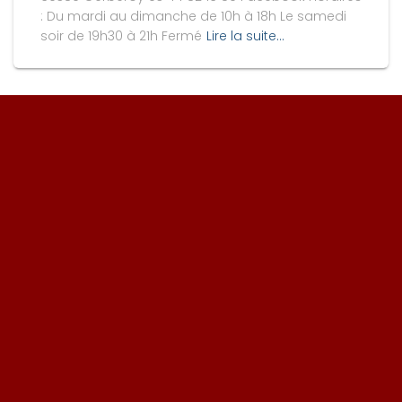
: Du mardi au dimanche de 10h à 18h Le samedi
soir de 19h30 à 21h Fermé
Lire la suite…